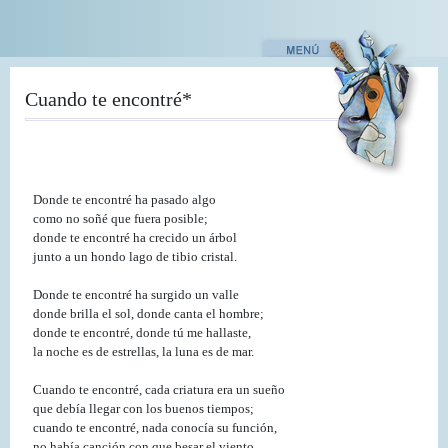
Pasar
al
contenido
principal
Cuando te encontré*
Donde te encontré ha pasado algo
como no soñé que fuera posible;
donde te encontré ha crecido un árbol
junto a un hondo lago de tibio cristal.
Donde te encontré ha surgido un valle
donde brilla el sol, donde canta el hombre;
donde te encontré, donde tú me hallaste,
la noche es de estrellas, la luna es de mar.
Cuando te encontré, cada criatura era un sueño
que debía llegar con los buenos tiempos;
cuando te encontré, nada conocía su función,
no había canción con que besar el viento.