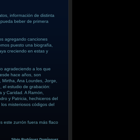
os, información de distinta
e pueda beber de primera
mos agregando canciones
hemos puesto una biografía,
vaya creciendo en estas y
lo agradeciendo a los que
desde hace años, son
, Mirtha, Ana Lourdes, Jorge,
á
, el estudio de grabación:
na y Caridad. A Ramón,
dro y Patricia, hechiceros del
 los misteriosos códigos del
s este zurrón fuera más flaco
Silvio Rodríguez Domínguez