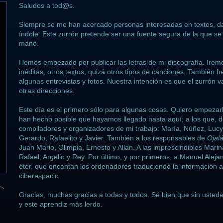
Saludos a tod@s.
Siempre se me han acercado personas interesadas en textos, dat
índole. Este zurrón pretende ser una fuente segura de la que s
mano.
Hemos empezado por publicar las letras de mi discografía. Ire
inéditas, otros textos, quizá otros tipos de canciones. También 
algunas entrevistas y fotos. Nuestra intención es que el zurrón 
otras direcciones.
Este día es el primero sólo para algunas cosas. Quiero empezar
han hecho posible que hayamos llegado hasta aquí; a los que, 
compiladores y organizadores de mi trabajo: María, Núñez, Lucy
Gerardo, Rafaelito y Javier. También a los responsables de
Ojal
Juan Mario, Olimpia, Ernesto y Allan. A las imprescindibles Mari
Rafael, Argelio y Rey. Por último, y por primeros, a Manuel Alejan
éter, que encantan los ordenadores traduciendo la información a
ciberespacio.
Gracias, muchas gracias a todas y todos. Sé bien que sin ustede
y este aprendiz más lerdo.