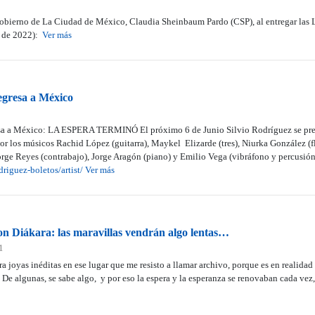
Gobierno de La Ciudad de México, Claudia Sheinbaum Pardo (CSP), al entregar las L
o de 2022):
Ver más
egresa a México
sa a México: LA ESPERA TERMINÓ El próximo 6 de Junio Silvio Rodríguez se pres
los músicos Rachid López (guitarra), Maykel Elizarde (tres), Niurka González (fla
Jorge Reyes (contrabajo), Jorge Aragón (piano) y Emilio Vega (vibráfono y percusión
riguez-boletos/artist/
Ver más
on Diákara: las maravillas vendrán algo lentas…
1
ra joyas inéditas en ese lugar que me resisto a llamar archivo, porque es en realida
 De algunas, se sabe algo, y por eso la espera y la esperanza se renovaban cada vez