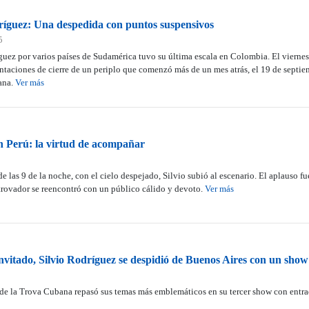
ríguez: Una despedida con puntos suspensivos
5
íguez por varios países de Sudamérica tuvo su última escala en Colombia. El viern
entaciones de cierre de un periplo que comenzó más de un mes atrás, el 19 de septiem
ana.
Ver más
n Perú: la virtud de acompañar
las 9 de la noche, con el cielo despejado, Silvio subió al escenario. El aplauso fue 
 trovador se reencontró con un público cálido y devoto.
Ver más
vitado, Silvio Rodríguez se despidió de Buenos Aires con un show
a de la Trova Cubana repasó sus temas más emblemáticos en su tercer show con entr