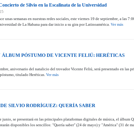
Concierto de Silvio en la Escalinata de la Universidad
025
 unas semanas en nuestras redes sociales, este viernes 19 de septiembre, a las 7:00
Universidad de La Habana para dar inicio a su gira por Latinoamérica.
Ver más
 ÁLBUM PÓSTUMO DE VICENTE FELIÚ: HERÉTICAS
bre, aniversario del natalicio del trovador Vicente Feliú, será presentado en las pr
póstumo, titulado Heréticas.
Ver más
DE SILVIO RODRÍGUEZ: QUERÍA SABER
e junio, se presentará en las principales plataformas digitales de música, el álbum Q
starán disponibles los sencillos: "Quería saber" (24 de mayo) y "América" (31 de m