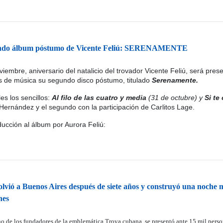
undo álbum póstumo de Vicente Feliú: SERENAMENTE
iembre, aniversario del natalicio del trovador Vicente Feliú, será pres
es de música su segundo disco póstumo, titulado
Serenamente.
es los sencillos:
Al filo de las cuatro y media
(31 de octubre) y
Si te
 Hernández y el segundo con la participación de Carlitos Lage.
ucción al álbum por Aurora Feliú:
olvió a Buenos Aires después de siete años y construyó una noche 
nes
o de los fundadores de la emblemática Trova cubana, se presentó ante 15 mil person