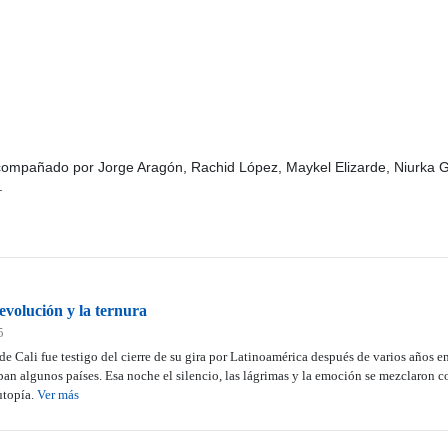
acompañado por Jorge Aragón, Rachid López, Maykel Elizarde, Niurka 
.
evolución y la ternura
5
e Cali fue testigo del cierre de su gira por Latinoamérica después de varios años e
ban algunos países. Esa noche el silencio, las lágrimas y la emoción se mezclaron c
utopía.
Ver más