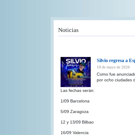
Pasar
al
contenido
principal
Noticias
Silvio regresa a E
19 de mayo de 2026
Como fue anunciado 
por ocho ciudades 
Las fechas serán:
1/09 Barcelona
5/09 Zaragoza
12 y 13/09 Bilbao
16/09 Valencia