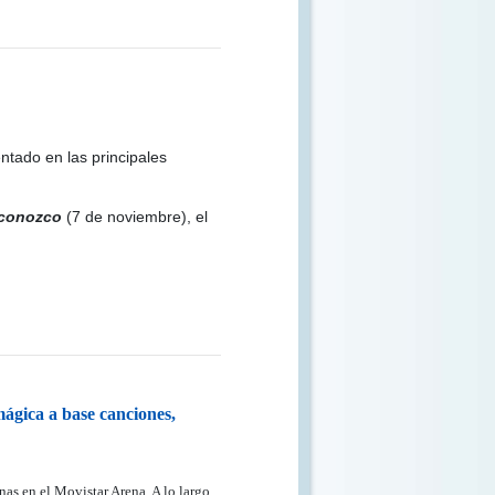
entado en las principales
 conozco
(7 de noviembre), el
mágica a base canciones,
as en el Movistar Arena. A lo largo