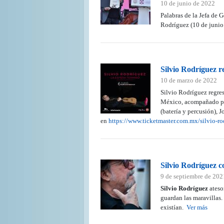
10 de junio de 2022
Palabras de la Jefa de 
Rodríguez (10 de juni
Silvio Rodríguez r
10 de marzo de 2022
Silvio Rodríguez regre
México, acompañado por 
(batería y percusión), 
en
https://www.ticketmaster.com.mx/silvio-rod
Silvio Rodríguez c
9 de septiembre de 202
Silvio Rodríguez
ateso
guardan las maravillas.
existían.
Ver más