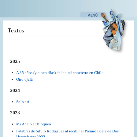
Pasar
al
contenido
principal
Textos
2025
A 35 años (y cinco días) del aquel concierto en Chile
Otro ojalá
2024
Solo así
2023
Mi Abajo el Bloqueo
Palabras de Silvio Rodríguez al recibir el Premio Poeta de Dos
Hemisferios 2023