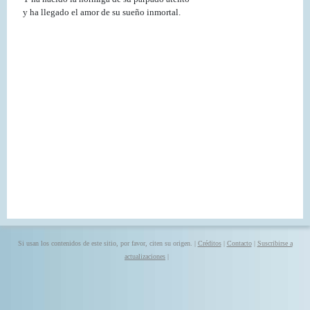
y ha llegado el amor de su sueño inmortal.
Si usan los contenidos de este sitio, por favor, citen su origen. |
Créditos
|
Contacto
|
Suscribirse a
actualizaciones
|