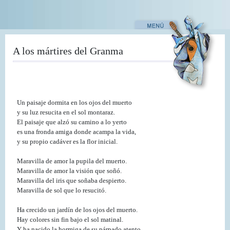
Pasar
al
contenido
principal
A los mártires del Granma
Un paisaje dormita en los ojos del muerto
y su luz resucita en el sol montaraz.
El paisaje que alzó su camino a lo yerto
es una fronda amiga donde acampa la vida,
y su propio cadáver es la flor inicial.
Maravilla de amor la pupila del muerto.
Maravilla de amor la visión que soñó.
Maravilla del iris que soñaba despierto.
Maravilla de sol que lo resucitó.
Ha crecido un jardín de los ojos del muerto.
Hay colores sin fin bajo el sol matinal.
Y ha nacido la hormiga de su párpado atento