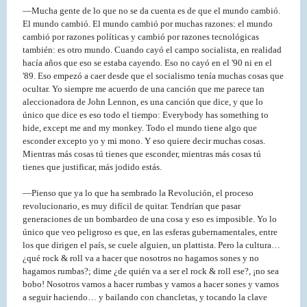
—Mucha gente de lo que no se da cuenta es de que el mundo cambió.
El mundo cambió. El mundo cambió por muchas razones: el mundo
cambió por razones políticas y cambió por razones tecnológicas
también: es otro mundo. Cuando cayó el campo socialista, en realidad
hacía años que eso se estaba cayendo. Eso no cayó en el '90 ni en el
'89. Eso empezó a caer desde que el socialismo tenía muchas cosas que
ocultar. Yo siempre me acuerdo de una canción que me parece tan
aleccionadora de John Lennon, es una canción que dice, y que lo
único que dice es eso todo el tiempo: Everybody has something to
hide, except me and my monkey. Todo el mundo tiene algo que
esconder excepto yo y mi mono. Y eso quiere decir muchas cosas.
Mientras más cosas tú tienes que esconder, mientras más cosas tú
tienes que justificar, más jodido estás.
—Pienso que ya lo que ha sembrado la Revolución, el proceso
revolucionario, es muy difícil de quitar. Tendrían que pasar
generaciones de un bombardeo de una cosa y eso es imposible. Yo lo
único que veo peligroso es que, en las esferas gubernamentales, entre
los que dirigen el país, se cuele alguien, un plattista. Pero la cultura…
¿qué rock & roll va a hacer que nosotros no hagamos sones y no
hagamos rumbas?; dime ¿de quién va a ser el rock & roll ese?, ¡no sea
bobo! Nosotros vamos a hacer rumbas y vamos a hacer sones y vamos
a seguir haciendo… y bailando con chancletas, y tocando la clave