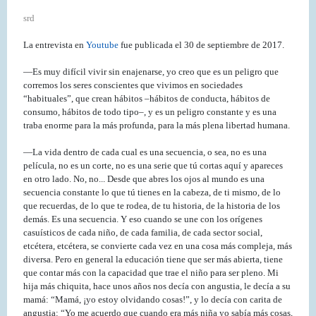
srd
La entrevista en
Youtube
fue publicada el 30 de septiembre de 2017.
—Es muy difícil vivir sin enajenarse, yo creo que es un peligro que
corremos los seres conscientes que vivimos en sociedades
“habituales”, que crean hábitos –hábitos de conducta, hábitos de
consumo, hábitos de todo tipo–, y es un peligro constante y es una
traba enorme para la más profunda, para la más plena libertad humana.
—La vida dentro de cada cual es una secuencia, o sea, no es una
película, no es un corte, no es una serie que tú cortas aquí y apareces
en otro lado. No, no... Desde que abres los ojos al mundo es una
secuencia constante lo que tú tienes en la cabeza, de ti mismo, de lo
que recuerdas, de lo que te rodea, de tu historia, de la historia de los
demás. Es una secuencia. Y eso cuando se une con los orígenes
casuísticos de cada niño, de cada familia, de cada sector social,
etcétera, etcétera, se convierte cada vez en una cosa más compleja, más
diversa. Pero en general la educación tiene que ser más abierta, tiene
que contar más con la capacidad que trae el niño para ser pleno. Mi
hija más chiquita, hace unos años nos decía con angustia, le decía a su
mamá: “Mamá, ¡yo estoy olvidando cosas!”, y lo decía con carita de
angustia: “Yo me acuerdo que cuando era más niña yo sabía más cosas,