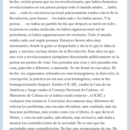
hecho, existía prensa que no era revolucionaria, que había elementos
revolucionarios en esa prensa porque todo el mundo amaba…, había
una…, toda la conciencia nacional prácticamente estaba a favor de la
Revolución, pero bueno… los había más y los había menos. Y la
prensa… –no había un partido hecho que después se metió en todo–,
la prensa no estaba unificada, no había organizaciones así de
periodistas, ni había organizaciones de escritores. Todo el mundo
estaba cada cual según pensara. Entonces fueron años muy
interesantes, donde la gente se despachaba y decía lo que le daba la
gana, y muchos, incluso dentro de la Revolución. Eran años en que
uno veía a revolucionarios ejemplares discutiendo públicamente en la
prensa sus puntos de vista. Uno pensaba una cosa y otro pensaba otra
cosa, parecida o diferente, o matizada. Yo me formé en esos años. De
hecho, los organismos culturales no eran homogéneos, la dirección, la
concepción, la práctica no era una cosa homogénea, como se fue
homogeneizando después. Estaba el ICAIC, estaba la Casa de las
Américas y luego estaba el Consejo Nacional de Cultura –el
Ministerio de Cultura no se había creado todavía–, el ICRT, y
cualquier otra instancia. Coexistían dos maneras muy diferentes de
enfocar los problemas, una era más oficialista, más cuadrada, más sin
buscarse problemas, más yendo como con el librito, lo que decía el
librito; y otra era más audaz, más abierta, más inclusiva, más dada a
mostrar las contradicciones de la sociedad. No es raro que las
sociedades sean contradictorias. No hay que avergonzarse de eso. De