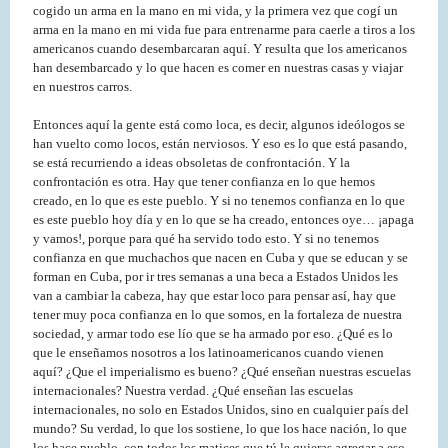
cogido un arma en la mano en mi vida, y la primera vez que cogí un
arma en la mano en mi vida fue para entrenarme para caerle a tiros a los
americanos cuando desembarcaran aquí. Y resulta que los americanos
han desembarcado y lo que hacen es comer en nuestras casas y viajar
en nuestros carros.
Entonces aquí la gente está como loca, es decir, algunos ideólogos se
han vuelto como locos, están nerviosos. Y eso es lo que está pasando,
se está recurriendo a ideas obsoletas de confrontación. Y la
confrontación es otra. Hay que tener confianza en lo que hemos
creado, en lo que es este pueblo. Y si no tenemos confianza en lo que
es este pueblo hoy día y en lo que se ha creado, entonces oye… ¡apaga
y vamos!, porque para qué ha servido todo esto. Y si no tenemos
confianza en que muchachos que nacen en Cuba y que se educan y se
forman en Cuba, por ir tres semanas a una beca a Estados Unidos les
van a cambiar la cabeza, hay que estar loco para pensar así, hay que
tener muy poca confianza en lo que somos, en la fortaleza de nuestra
sociedad, y armar todo ese lío que se ha armado por eso. ¿Qué es lo
que le enseñamos nosotros a los latinoamericanos cuando vienen
aquí? ¿Que el imperialismo es bueno? ¿Qué enseñan nuestras escuelas
internacionales? Nuestra verdad. ¿Qué enseñan las escuelas
internacionales, no solo en Estados Unidos, sino en cualquier país del
mundo? Su verdad, lo que los sostiene, lo que los hace nación, lo que
los hace pueblo, con todos los matices que tú le quieras agregar a eso,