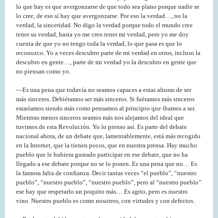
lo que hay es que avergonzarse de que todo sea plano porque nadie se
lo cree, de eso sí hay que avergonzarse. Por eso la verdad…, no la
verdad, la sinceridad. No digo la verdad porque todo el mundo cree
tener su verdad, hasta yo me creo tener mi verdad, pero yo me doy
cuenta de que yo no tengo toda la verdad, lo que pasa es que lo
reconozco. Yo a veces descubro parte de mi verdad en otros, incluso la
descubro en gente…, parte de mi verdad yo la descubro en gente que
no piensan como yo.
—Es una pena que todavía no seamos capaces a estas alturas de ser
más sinceros. Debiéramos ser más sinceros. Si fuéramos más sinceros
estaríamos siendo más como pensamos al principio que íbamos a ser.
Mientras menos sinceros seamos más nos alejamos del ideal que
tuvimos de esta Revolución. Yo lo pienso así. Es parte del debate
nacional ahora, de un debate que, lamentablemente, está más recogido
en la Internet, que la tienen pocos, que en nuestra prensa. Hay mucho
pueblo que le hubiera gustado participar en ese debate, que no ha
llegado a ese debate porque no se lo ponen. Es una pena que no… Es
la famosa falta de confianza. Decir tantas veces “el pueblo”, “nuestro
pueblo”, “nuestro pueblo”, “nuestro pueblo”, pero al “nuestro pueblo”
ese hay que respetarlo un poquito más… Es agrio, pero es nuestro
vino. Nuestro pueblo es como nosotros, con virtudes y con defectos.