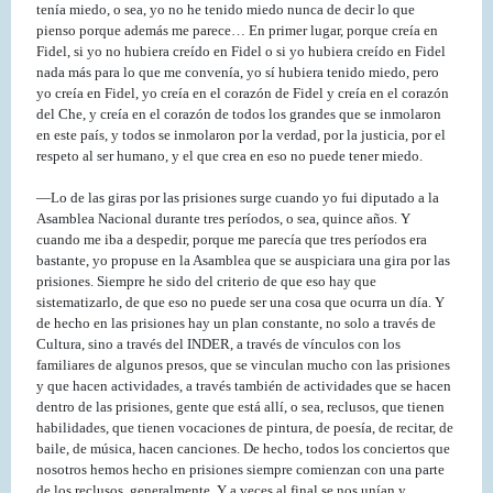
tenía miedo, o sea, yo no he tenido miedo nunca de decir lo que
pienso porque además me parece… En primer lugar, porque creía en
Fidel, si yo no hubiera creído en Fidel o si yo hubiera creído en Fidel
nada más para lo que me convenía, yo sí hubiera tenido miedo, pero
yo creía en Fidel, yo creía en el corazón de Fidel y creía en el corazón
del Che, y creía en el corazón de todos los grandes que se inmolaron
en este país, y todos se inmolaron por la verdad, por la justicia, por el
respeto al ser humano, y el que crea en eso no puede tener miedo.
—Lo de las giras por las prisiones surge cuando yo fui diputado a la
Asamblea Nacional durante tres períodos, o sea, quince años. Y
cuando me iba a despedir, porque me parecía que tres períodos era
bastante, yo propuse en la Asamblea que se auspiciara una gira por las
prisiones. Siempre he sido del criterio de que eso hay que
sistematizarlo, de que eso no puede ser una cosa que ocurra un día. Y
de hecho en las prisiones hay un plan constante, no solo a través de
Cultura, sino a través del INDER, a través de vínculos con los
familiares de algunos presos, que se vinculan mucho con las prisiones
y que hacen actividades, a través también de actividades que se hacen
dentro de las prisiones, gente que está allí, o sea, reclusos, que tienen
habilidades, que tienen vocaciones de pintura, de poesía, de recitar, de
baile, de música, hacen canciones. De hecho, todos los conciertos que
nosotros hemos hecho en prisiones siempre comienzan con una parte
de los reclusos, generalmente. Y a veces al final se nos unían y