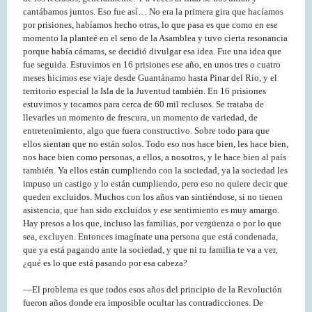
cantábamos juntos. Eso fue así… No era la primera gira que hacíamos
por prisiones, habíamos hecho otras, lo que pasa es que como en ese
momento la planteé en el seno de la Asamblea y tuvo cierta resonancia
porque había cámaras, se decidió divulgar esa idea. Fue una idea que
fue seguida. Estuvimos en 16 prisiones ese año, en unos tres o cuatro
meses hicimos ese viaje desde Guantánamo hasta Pinar del Río, y el
territorio especial la Isla de la Juventud también. En 16 prisiones
estuvimos y tocamos para cerca de 60 mil reclusos. Se trataba de
llevarles un momento de frescura, un momento de variedad, de
entretenimiento, algo que fuera constructivo. Sobre todo para que
ellos sientan que no están solos. Todo eso nos hace bien, les hace bien,
nos hace bien como personas, a ellos, a nosotros, y le hace bien al país
también. Ya ellos están cumpliendo con la sociedad, ya la sociedad les
impuso un castigo y lo están cumpliendo, pero eso no quiere decir que
queden excluidos. Muchos con los años van sintiéndose, si no tienen
asistencia, que han sido excluidos y ese sentimiento es muy amargo.
Hay presos a los que, incluso las familias, por vergüenza o por lo que
sea, excluyen. Entonces imagínate una persona que está condenada,
que ya está pagando ante la sociedad, y que ni tu familia te va a ver,
¿qué es lo que está pasando por esa cabeza?
—El problema es que todos esos años del principio de la Revolución
fueron años donde era imposible ocultar las contradicciones. De