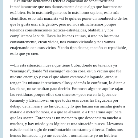
—Realmente debiéramos tener la capacidad de ser autocríticos
inmediatamente que nos damos cuenta de que algo que hacemos no
está bien. Es lo más inteligente, es lo más homo sapiens, es lo más
científico, es lo más marxista –si le quieres poner un nombrecito de los
que le gusta usar a la gente–, pero no, nos atrincheramos porque
tenemos consideraciones tácticas-estratégicas, blablablá y nos
complicamos la vida. Hasta las buenas causas, si uno no las revisa
constantemente, crean vicios, nos vamos viciando y nos vamos
enajenando con esos vicios. Y todo tipo de enajenación es repudiable,
es lo que yo creo.
—En esta situación nueva que tiene Cuba, donde no tenemos ya
“enemigos”, donde “el enemigo” es otra cosa, es un vecino que fue
nuestro enemigo y con el que ahora estamos dialogando, aunque
tengan las mismas intenciones ellos y además lo confiesan, lo dicen a
las claras, no se ocultan para decirlo. Entonces algunos aquí se rajan
las vestiduras porque ellos son sinceros –peor era en la época de
Kennedy y Eisenhower, en que todas esas cosas las fraguaban por
debajo de la mesa y no las decían, y lo que hacían era mandar gente a
matar o a meter bombas, o a que se alzaran, o a tirar armas aquí para
que las usaran. Entonces es un momento que desconcierta mucho a
muchos, y hay miedo y es lógico: es una situación nueva. Llevamos
más de medio siglo de confrontación constante y directa. Todos nos
hemos formado…, yo me acuerdo… normalmente yo no hubiera