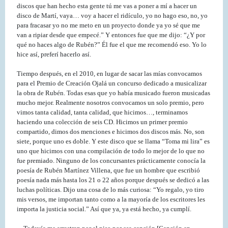
discos que han hecho esta gente tú me vas a poner a mí a hacer un
disco de Martí, vaya… voy a hacer el ridículo, yo no hago eso, no, yo
para fracasar yo no me meto en un proyecto donde ya yo sé que me
van a ripiar desde que empecé.” Y entonces fue que me dijo: “¿Y por
qué no haces algo de Rubén?” Él fue el que me recomendó eso. Yo lo
hice así, preferí hacerlo así.
Tiempo después, en el 2010, en lugar de sacar las mías convocamos
para el Premio de Creación Ojalá un concurso dedicado a musicalizar
la obra de Rubén. Todas esas que yo había musicado fueron musicadas
mucho mejor. Realmente nosotros convocamos un solo premio, pero
vimos tanta calidad, tanta calidad, que hicimos…, terminamos
haciendo una colección de seis CD. Hicimos un primer premio
compartido, dimos dos menciones e hicimos dos discos más. No, son
siete, porque uno es doble. Y este disco que se llama “Toma mi lira” es
uno que hicimos con una compilación de todo lo mejor de lo que no
fue premiado. Ninguno de los concursantes prácticamente conocía la
poesía de Rubén Martínez Villena, que fue un hombre que escribió
poesía nada más hasta los 21 o 22 años porque después se dedicó a las
luchas políticas. Dijo una cosa de lo más curiosa: “Yo regalo, yo tiro
mis versos, me importan tanto como a la mayoría de los escritores les
importa la justicia social.” Así que ya, ya está hecho, ya cumplí.