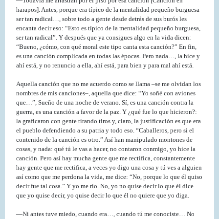
—Todavía me arrastran por el piso por esa canción [Canción en
harapos]. Antes, porque era típico de la mentalidad pequeño burguesa
ser tan radical…, sobre todo a gente desde detrás de sus burós les
encanta decir eso: “Esto es típico de la mentalidad pequeño burguesa,
ser tan radical”. Y después que ya consigues algo en la vida dicen:
“Bueno, ¿cómo, con qué moral este tipo canta esta canción?” En fin,
es una canción complicada en todas las épocas. Pero nada…, la hice y
ahí está, y no renuncio a ella, ahí está, para bien y para mal ahí está.
Aquella canción que no me acuerdo como se llama –se me olvidan los
nombres de mis canciones–, aquella que dice: “Yo soñé con aviones
que…”, Sueño de una noche de verano. Sí, es una canción contra la
guerra, es una canción a favor de la paz. Y ¿qué fue lo que hicieron?:
la graficaron con gente tirando tiros y, claro, la justificación es que era
el pueblo defendiendo a su patria y todo eso. “Caballeros, pero si el
contenido de la canción es otro.” Así han manipulado montones de
cosas, y nada: qué tú le vas a hacer, no contaron conmigo, yo hice la
canción. Pero así hay mucha gente que me rectifica, constantemente
hay gente que me rectifica, a veces yo digo una cosa y tú ves a alguien
así como que me perdona la vida, me dice: “No, porque lo que él quiso
decir fue tal cosa.” Y yo me río. No, yo no quise decir lo que él dice
que yo quise decir, yo quise decir lo que él no quiere que yo diga.
—Ni antes tuve miedo, cuando era…, cuando tú me conociste… No