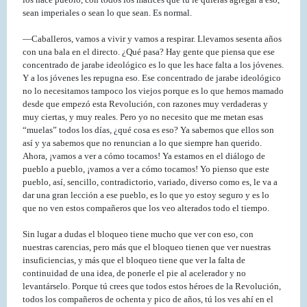
sean imperiales o sean lo que sean. Es normal.
—Caballeros, vamos a vivir y vamos a respirar. Llevamos sesenta años
con una bala en el directo. ¿Qué pasa? Hay gente que piensa que ese
concentrado de jarabe ideológico es lo que les hace falta a los jóvenes.
Y a los jóvenes les repugna eso. Ese concentrado de jarabe ideológico
no lo necesitamos tampoco los viejos porque es lo que hemos mamado
desde que empezó esta Revolución, con razones muy verdaderas y
muy ciertas, y muy reales. Pero yo no necesito que me metan esas
“muelas” todos los días, ¿qué cosa es eso? Ya sabemos que ellos son
así y ya sabemos que no renuncian a lo que siempre han querido.
Ahora, ¡vamos a ver a cómo tocamos! Ya estamos en el diálogo de
pueblo a pueblo, ¡vamos a ver a cómo tocamos! Yo pienso que este
pueblo, así, sencillo, contradictorio, variado, diverso como es, le va a
dar una gran lección a ese pueblo, es lo que yo estoy seguro y es lo
que no ven estos compañeros que los veo alterados todo el tiempo.
Sin lugar a dudas el bloqueo tiene mucho que ver con eso, con
nuestras carencias, pero más que el bloqueo tienen que ver nuestras
insuficiencias, y más que el bloqueo tiene que ver la falta de
continuidad de una idea, de ponerle el pie al acelerador y no
levantárselo. Porque tú crees que todos estos héroes de la Revolución,
todos los compañeros de ochenta y pico de años, tú los ves ahí en el