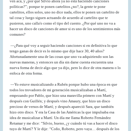
ven acá, y ¿por qué Silvio ahora ya no está haciendo canciones
políticas?”; porque te ponen cartelitos ¿no?, la gente te pone
cartelitos, ellos solos, uno no dice nada, ellos te ponen un cartelito de
tal cosa y luego siguen actuando de acuerdo al cartelito que te
pusieron, uno calla'o como el tipo del cuento. ¿Por qué uno no va a
hacer un disco de canciones de amor si es uno de los sentimientos más
comunes?
—¿Para qué voy a seguir haciendo canciones si en definitiva lo que
tengo ganas de decir es lo mismo que dije hace 30, 40 años?
Afortunadamente una de las cosas que uno va adquiriendo son las
nuevas maneras, y entonces un día sin darse cuenta encuentra una
nueva forma de decir algo que ya dijo, pero lo dice de otra manera o lo
enfoca de otra forma.
—Yo estuve musicalizando a Rubén porque hubo una época en que
todos los trovadores de mi generación musicalizaban a Martí,
empezando por Pablo, que hizo una maravilla primero con Martí y
después con Guillén; y después vino Amaury, que hizo un disco
precioso de versos de Martí; y después apareció Sara, que también
hizo otro disco. Y era la Casa de las Américas la que impulsaba esa
idea de musicalizar a Martí. Un día me llama Roberto Fernández
Retamar y me dice: “Silvio, bueno, ¿y cuándo tú vas a hacer el disco
tuyo de Martí? Y le dije: “Coño, Roberto, pero vaya… después de los