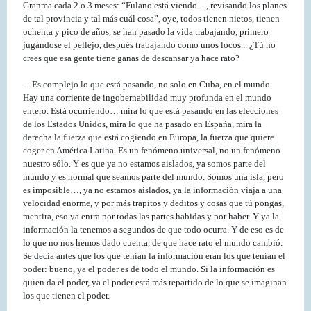
Granma cada 2 o 3 meses: “Fulano está viendo…, revisando los planes
de tal provincia y tal más cuál cosa”, oye, todos tienen nietos, tienen
ochenta y pico de años, se han pasado la vida trabajando, primero
jugándose el pellejo, después trabajando como unos locos... ¿Tú no
crees que esa gente tiene ganas de descansar ya hace rato?
—Es complejo lo que está pasando, no solo en Cuba, en el mundo.
Hay una corriente de ingobernabilidad muy profunda en el mundo
entero. Está ocurriendo… mira lo que está pasando en las elecciones
de los Estados Unidos, mira lo que ha pasado en España, mira la
derecha la fuerza que está cogiendo en Europa, la fuerza que quiere
coger en América Latina. Es un fenómeno universal, no un fenómeno
nuestro sólo. Y es que ya no estamos aislados, ya somos parte del
mundo y es normal que seamos parte del mundo. Somos una isla, pero
es imposible…, ya no estamos aislados, ya la información viaja a una
velocidad enorme, y por más trapitos y deditos y cosas que tú pongas,
mentira, eso ya entra por todas las partes habidas y por haber. Y ya la
información la tenemos a segundos de que todo ocurra. Y de eso es de
lo que no nos hemos dado cuenta, de que hace rato el mundo cambió.
Se decía antes que los que tenían la información eran los que tenían el
poder: bueno, ya el poder es de todo el mundo. Si la información es
quien da el poder, ya el poder está más repartido de lo que se imaginan
los que tienen el poder.