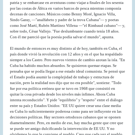
patria y se embarcase en aventuras como viajar a finales de los sesenta
por las costas de África en varios barcos de pesca mientras componía
decenas de canciones. Músicos como Benny Moré, Ignacio Villa,
Sindo Garay, —"analfabeto y padre de la trova Cubana"— y poetas
como José Martí, Rubén Martínez Villena —"el Rimbaud cubano"— y,
sobre todo, César Vallejo. "Fue deslumbrante cuando tenía 18 años.
Con él me pareció que la poesía podía salvar el mundo", apunta.
El mundo de entonces es muy distinto al de hoy, también en Cuba, el
país donde vivió la revolución con 12 años y en el que ha respaldado
siempre a los Castro. Pero nuevos vientos de cambio azotan la isla. "En
Cuba ha habido muchos absurdos. Se quisieron quemar etapas. Se
pensaba que se podía llegar a ese estado ideal comunista. Se pensó que
el Estado podía asumir la complejidad de trabajo y estructura de
nación, pero la realidad nos dijo que no era posible", sostiene. "Todo
fue por esa política errónea que se tuvo en 1968 que consistió en
quitar la cosa privada desde los niveles más ínfimos. Ahora Cuba
intenta reconducirlo". Y pide "equilibrio" y "respeto" entre el diálogo
entre su país y Estados Unidos: "EE UU quiere crear una clase media
en Cuba lo suficientemente poderosa como para ser influyente en las
decisiones políticas. Hay sectores ortodoxos cubanos que se oponen
diametralmente. Pero, en medio de eso, hay mucha gente que cree que
se puede ser amigo dulcificando la intervención de EE UU. Y no
olvidemos lo que le conviene al pueblo. Creo que cada vez el pueblo