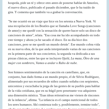
hospeda, pide un té y ofrece otro antes de ponerse hablar de Amoríos,
el nuevo disco, publicado el pasado diciembre, que le ha traído de
gira. Y comenta que también va a grabar la conversación.
"Se me ocurrió en un viaje que hice en los setenta a Nueva York. Vi
una recopilación de los Beatles que se llamaba Love Songs (canciones
de amor) y me quedé con la sensación de querer hacer solo un disco de
canciones de amor", relata. "Esa cosa me ha ido acompañando en todo
este tiempo y ahora ya he sacado el disco. En su día hice dos
canciones, pero se me quedó un mundo detrás". Ese mundo cobra vida
en su nueva obra, de la que anda interpretando varias de sus canciones
en la primera parte de sus conciertos; la segunda va dedicada a sus
piezas clásicas, entre las que se incluyen
Ojalá, La maza, Óleo de una
mujer con sombrero
,
Vamos a andar
o
Rabo de nube.
Son himnos sentimentales de la canción en castellano, que, en
conjunto, han dado forma a un mundo propio, el de Silvio Rodríguez,
alimentado por sus recuerdos de niñez cuando soñaba con serpientes,
unicornios y escuchaba la jerga de las gentes de su pueblo para hablar
de la vida cotidiana, que en su frágil pero penetrante voz adquieren
una dimensión mística. "Esas ideas reiterativas me vienen de rincones
de la infancia", afirma. "La infancia es el campo nutricional de todos
los seres humanos. Ahí comienza todo y, posiblemente, termine todo",