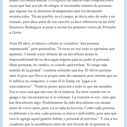
añade con media sonrisa. Lo explica con una de esas composiciones
suyas que han servido de refugio al incontable número de personas
que alguna vez se sintieron desamparadas ante los desajustes
existenciales. "En mi pueblo, en el campo, se decía rabo de nube a un
tornado, pero años antes de esa canción ya hice referencia en mi obra".
Entonces, Rodríguez se pone a recitar los primeros versos de
Preludio
a Girón
.
A sus 69 años, el músico cubano se considera "una persona
esperanzada", pero puntualiza. "A veces no soy todo lo optimista que
aparento. Cuando estoy delante de un micrófono siento la
responsabilidad de no descargar negrura para no joder al personal.
Otras personas, en cambio, es cuando aprovechan. Yo tengo más
sentido de la piedad", comenta soltando una risa. El Silvio persona
sabe el peso que lleva su propio mito de cantautor, pero intenta que no
le influya en componer, o como él lo llama, en "jugar a la
trascendencia". "Todavía presto atención a todo lo que me asombra.
Esa es otra cosa que uno trae de la infancia. Es triste cuando eso se
apaga o las circunstancias te lo esfuman. La creación es eso: creer que
has descubierto algo. Posiblemente ha sido descubierto eso mismo
miles de veces antes, pero a ti te salta la lucecita. Como cada persona
es diferente a la otra, cada persona es única e indivisible, pero uno que
crea le agrega aquel granito ínfimo y personal al universo". Y cita a los
creadores que le asombraron antes de que hiciese de su guitarra su