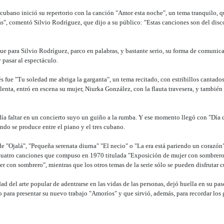
ta cubano inició su repertorio con la canción "Amor esta noche", un tema tranquilo, 
s", comentó Silvio Rodríguez, que dijo a su público: "Estas canciones son del disco
e para Silvio Rodríguez, parco en palabras, y bastante serio, su forma de comunicar
 pasar al espectáculo.
 fue "Tu soledad me abriga la garganta", un tema recitado, con estribillos cantados
enta, entró en escena su mujer, Niurka González, con la flauta travesera, y también "
día faltar en un concierto suyo un guiño a la rumba. Y ese momento llegó con "Día 
ndo se produce entre el piano y el tres cubano.
de "Ojalá", "Pequeña serenata diurna" "El necio" o "La era está pariendo un corazón"
uatro canciones que compuso en 1970 titulada "Exposición de mujer con sombrero".
 con sombrero", mientras que los otros temas de la serie sólo se pueden disfrutar cu
ad del arte popular de adentrarse en las vidas de las personas, dejó huella en su paso
para presentar su nuevo trabajo "Amoríos" y que sirvió, además, para recordar los g