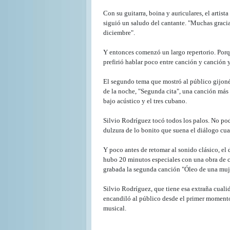
Con su guitarra, boina y auriculares, el artis
siguió un saludo del cantante. "Muchas gracia
diciembre".
Y entonces comenzó un largo repertorio. Porqu
prefirió hablar poco entre canción y canción y
El segundo tema que mostró al público gijonés
de la noche, "Segunda cita", una canción más l
bajo acústico y el tres cubano.
Silvio Rodríguez tocó todos los palos. No po
dulzura de lo bonito que suena el diálogo cua
Y poco antes de retomar al sonido clásico, el 
hubo 20 minutos especiales con una obra de c
grabada la segunda canción "Óleo de una mujer
Silvio Rodríguez, que tiene esa extraña cualid
encandiló al público desde el primer momento 
musical.