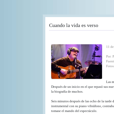
Pasar
al
contenido
principal
Cuando la vida es verso
11 de
Por: 
Fuent
Fotos
Las m
Después de un inicio en el que repasó sus nue
la biografía de muchos.
Seis minutos después de las ocho de la tarde 
instrumental con su piano vibráfono, contraba
tomase el mando del espectáculo.