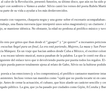
 al calor de la Revolución, presentó Amoríos, su último disco, que aún no ha sido
mujer con sombrero
o
Vamos a andar
. Silvio cantó los versos del poeta Rubén Mart
 parte de su vida a ayudar a los más desfavorecidos.
enario con vaqueros, chaqueta negra y una gorra- sobre el escenario acompañaban a
ntrabajo, una flauta travesera (que interpretó unos solos magistrales) y un clarinete.
o, se mantiene idéntica. No obstante, la edad no perdona al prolífico músico y tuv
lo roto por gritos que iban desde el “¡guapo!” y “¡te quiero!” a incesantes peticio
n escuchar
Ángel para un final, La era está pariendo, Mujeres, La maza
y
San Pete
cía Márquez. En un viaje que hacían ambos desde Cuba a México, el escritor colom
 a su escaso talento musical, nunca pasaban de la palabra. La que le contó ese día 
siguiente del enlace tuvo que ir devolviendo puerta por puerta todos los regalos. 
ipio pueda parecer totalmente ajena al relato de Gabo, Silvio no la hubiese podido 
oesía a las emociones (y a los compromisos), el prolífico cantautor mantiene inta
asistentes. Incluso versos tan manidos como “ojalá que no pueda tocarte ni en can
o. Antes de cerrar la actuación, el cubano, que hizo alarde un carácter sencillo y ce
regado público. La gira, que ya ha pasado por ciudades como Gijón, A Coruña y Bar