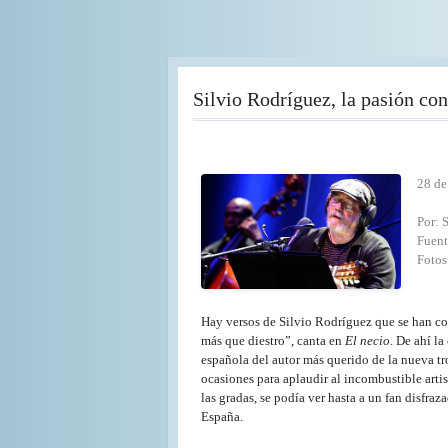
Pasar
al
contenido
principal
Silvio Rodríguez, la pasión con
28 de
Por: 
Fuent
Fotos
Hay versos de Silvio Rodríguez que se han co
más que diestro”, canta en
El necio
. De ahí l
española del autor más querido de la nueva tr
ocasiones para aplaudir al incombustible arti
las gradas, se podía ver hasta a un fan disfra
España.