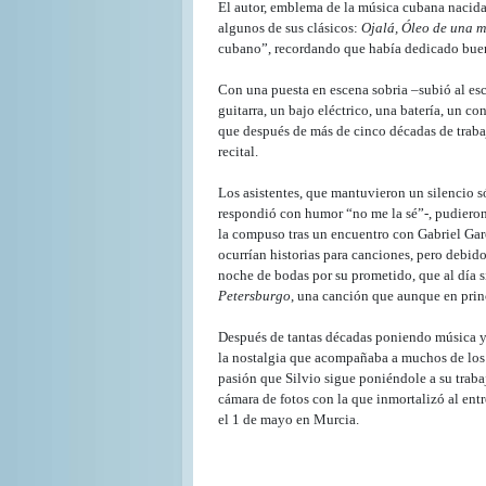
El autor, emblema de la música cubana nacida
algunos de sus clásicos:
Ojalá, Óleo de una 
cubano”, recordando que había dedicado buena
Con una puesta en escena sobria –subió al esc
guitarra, un bajo eléctrico, una batería, un co
que después de más de cinco décadas de trabaj
recital.
Los asistentes, que mantuvieron un silencio só
respondió con humor “no me la sé”-, pudiero
la compuso tras un encuentro con Gabriel Gar
ocurrían historias para canciones, pero debido
noche de bodas por su prometido, que al día 
Petersburgo
, una canción que aunque en princ
Después de tantas décadas poniendo música y p
la nostalgia que acompañaba a muchos de los 
pasión que Silvio sigue poniéndole a su trabaj
cámara de fotos con la que inmortalizó al ent
el 1 de mayo en Murcia.