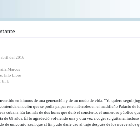
stante
 abril del 2016
Saila Marcos
e: Info Libre
: EFE
nvertido en himnos de una generación y de un modo de vida. “Yo quiero seguir juga
a contenida emoción que se podía palpar este miércoles en el madrileño Palacio de los
ova cubana. En las más de dos horas que duró el concierto, el numeroso público que 
sta de 69 años. Él lo agradeció volviendo una y otra vez a coger su guitarra, inclus
zado de unicornio azul, que al fin pudo darle uso al traje después de los nueve años q