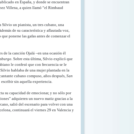
 publicado en España, y donde se encuentran
ínez Villena, a quien llamó “el Rimbaud
 Silvio un pianista, un tres cubano, una
 Además de su característica y aflautada voz,
o que ponerse las gafas antes de comenzar el
nes de la canción Ojalá –en una ocasión él
rsburgo
. Sobre esta última, Silvio explicó que
biano le confesó que con frecuencia se le
a Silvio hablaba de una mujer plantada en la
El cantante cubano compuso, años después,
San
escribir sin aquella experiencia.
cta su capacidad de emocionar, y no sólo por
ciones” adquieren un nuevo matiz gracias a la
rcano, salió del escenario para volver con una
celona, continuará el viernes 29 en Valencia y