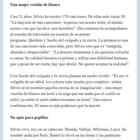
Una mujer vestida de blanco
Con 21 años, Silvio ha escrito 170 canciones. De ellas solo canta 30.
“La mayoría de mis canciones –expresa con acento triste, el mismo
acento con que las dice–son horribles”. Dos números lo acompañaron
al estudio de televisión en ocasión de su primer
programa:
Quédate
y
Sueño del colgado y la tierra
. La primera es una
de sus canciones más conocidas, pero Silvio cree que es “estúpida,
absurda y despreciable”. “La detesto totalmente y no quisiera volverla
a cantar. Su calidad literaria es pésima y refleja una debilidad humana
que a pesar de ser cierta, hay que abolir: No querer aceptar la realidad”.
Con
Sueño del colgado y la tierra
plasma un sueño vivido: “Yo me vi
colgado de un árbol, los colores eran irreales por completo –relata
Silvio al reconstruir aquella escena de su imaginación–, una mujer
vestida de blanco me besó y la soga que me ataba por el cuello se
soltó, ya sobre el suelo ambos besamos la tierra”. Una nueva
confirmación: El amor es más poderoso que la muerte.
No apto para pepillas
Silvio vive, lee; en su cabecera: Neruda, Vallejo, Whitman, Lorca. Su
nombre anda por París; Bartel lo llevó en las letras y las partituras