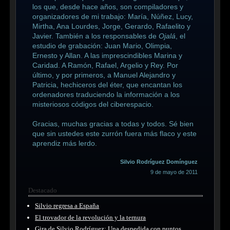
los que, desde hace años, son compiladores y
organizadores de mi trabajo: María, Núñez, Lucy,
Mirtha, Ana Lourdes, Jorge, Gerardo, Rafaelito y
Javier. También a los responsables de
Ojalá
, el
estudio de grabación: Juan Mario, Olimpia,
Ernesto y Allan. A las imprescindibles Marina y
Caridad. A Ramón, Rafael, Argelio y Rey. Por
último, y por primeros, a Manuel Alejandro y
Patricia, hechiceros del éter, que encantan los
ordenadores traduciendo la información a los
misteriosos códigos del ciberespacio.
Gracias, muchas gracias a todas y todos. Sé bien
que sin ustedes este zurrón fuera más flaco y este
aprendiz más lerdo.
Silvio Rodríguez Domínguez
9 de mayo de 2011
Destacado
Silvio regresa a España
El trovador de la revolución y la ternura
Gira de Silvio Rodríguez: Una despedida con puntos