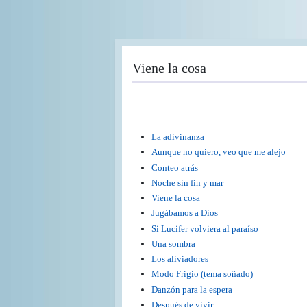
Pasar
al
contenido
principal
Viene la cosa
La adivinanza
Aunque no quiero, veo que me alejo
Conteo atrás
Noche sin fin y mar
Viene la cosa
Jugábamos a Dios
Si Lucifer volviera al paraíso
Una sombra
Los aliviadores
Modo Frigio (tema soñado)
Danzón para la espera
Después de vivir